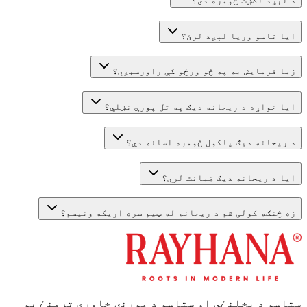
د لېږد لګښت څومره دی؟
ایا تاسو وړیا لېږد لرئ؟
زما فرمایش به په څو ورځو کې راورسېږي؟
ایا خواړه د ریحانه دیګ په تل پورې نښلي؟
د ریحانه دیګ پاکول څومره اسانه دي؟
ایا د ریحانه دیګ ضمانت لري؟
زه څنګه کولی شم د ریحانه له ټیم سره اړیکه ونیسم؟
ستاسو د پخلنځي او ستاسو د مورنۍ خاورې ترمنځ یو