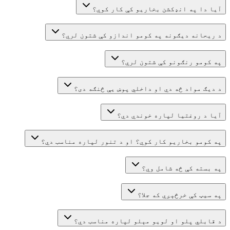
آیا دا په انډکشن بخاریو کې کار کوي؟
د ریحانه دیګونه په کومو اندازو کې شتون لري؟
په کومو رنګونو کې شتون لري؟
د دیګ مواد څه دي او داخلي پوښ یې څنګه دی؟
آیا د روغتیا لپاره خوندي دي؟
په کومو بخاريو کار کوي؟ او د تنور لپاره مناسب دي؟
په بسته کې څه شامل وي؟
په سیټ کې خرڅېږي که جلا؟
د قابلي پلو او لویو مېلو لپاره مناسب دي؟