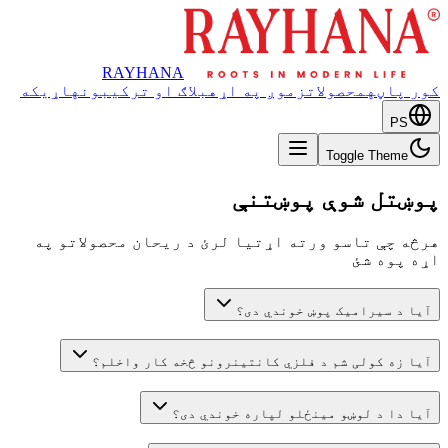
RAYHANA
کور پاڼه
محصولات
زموږ په اړه
بلاګ او ترکیبونه
اړیکه
PS
Toggle Theme
پوښتل شوې پوښتنې
هرڅه چې تاسو ورته اړتیا لرئ د ریحان محصولاتو په
اړه پوه شئ
آیا د سیرامیک پوښ خوندي دی؟
آیا زه کولی شم د فلزي کانتینرونو څخه کار واخلم؟
آیا دا د لوښو مینځلو لپاره خوندي دی؟