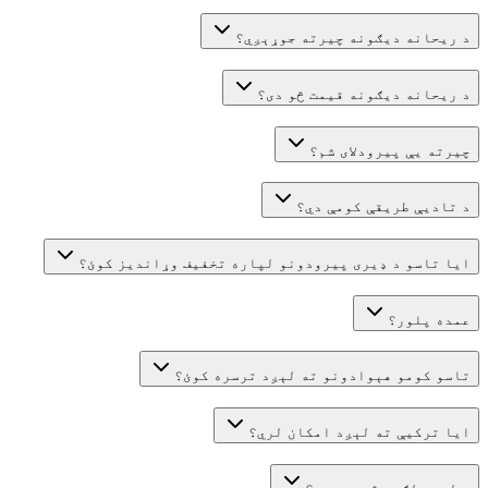
د ریحانه دیګونه چیرته جوړېږي؟
د ریحانه دیګونه قیمت څو دی؟
چیرته یې پیرودلای شم؟
د تادیې طریقې کومې دي؟
ایا تاسو د ډیری پیرودونو لپاره تخفیف وړاندیز کوئ؟
عمده پلور؟
تاسو کومو هېوادونو ته لېږد ترسره کوئ؟
ایا ترکیې ته لېږد امکان لري؟